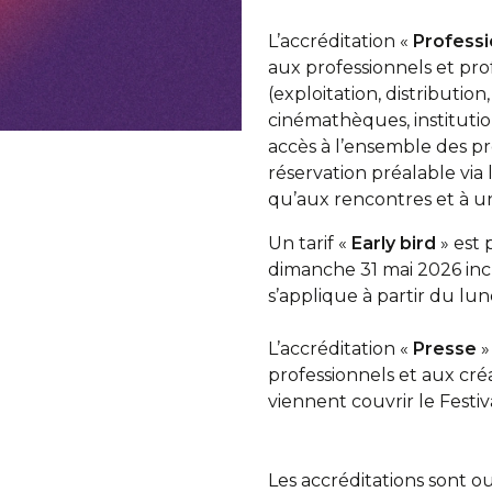
L’accréditation «
Profess
aux professionnels et pro
(exploitation, distribution,
cinémathèques, institution
accès à l’ensemble des pr
réservation préalable via la
qu’aux rencontres et à u
Un tarif «
Early bird
» est 
dimanche 31 mai 2026 incl
s’applique à partir du lund
L’accréditation «
Presse
»
professionnels et aux cr
viennent couvrir le Festiva
Les accréditations sont o