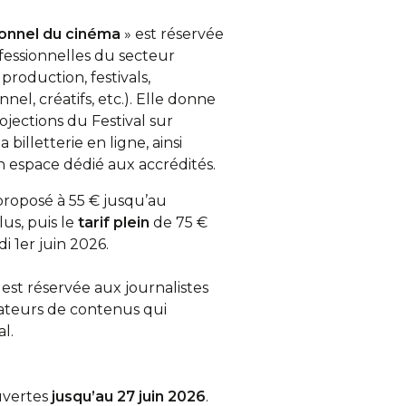
ionnel du cinéma
» est réservée
fessionnelles du secteur
 production, festivals,
nel, créatifs, etc.). Elle donne
ojections du Festival sur
 billetterie en ligne, ainsi
n espace dédié aux accrédités.
proposé à 55 € jusqu’au
us, puis le
tarif plein
de 75 €
i 1er juin 2026.
 est réservée aux journalistes
éateurs de contenus qui
l.
uvertes
jusqu’au 27 juin 2026
.