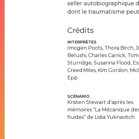
seller autobiographique d
dont le traumatisme peut 
Crédits
INTERPRÈTES
Imogen Poots, Thora Birch, J
Belushi, Charles Carrick, Tom
Sturridge, Susanna Flood, E
Creed Miles, Kim Gordon, Mic
Epp
SCÉNARIO
Kris­ten Ste­wart d’après les
mémoires “La Méca­nique de
fluides” de Lidia Yuknavitch