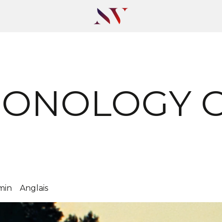
RONOLOGY 
min
Anglais