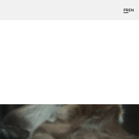
FR
EN